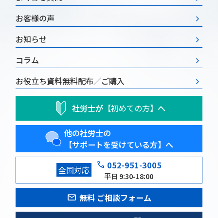
お客様の声
お知らせ
コラム
お役立ち資料
無料配布／ご購入
社労士が
【初めての方】
へ
他の社労士の
【サポートを受けている方】へ
phone
052-951-3005
全国対応
平日 9:30-18:00
mail
無料 ご相談フォーム