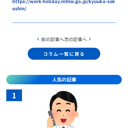
https://work-holiday.mhlw.go.jp/kyuuka-sok
ushin/
chevron_left
chevron_right
前の記事へ
次の記事へ
コラム一覧に戻る
人気の記事
1