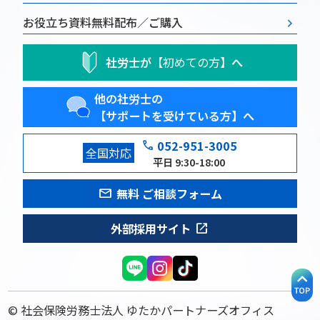
お役立ち資料
無料配布／ご購入
社労士が
【初めての方】
へ
他の社労士の
【サポートを受けている方】へ
phone
052-951-3005
全国対応
平日 9:30-18:00
mail
無料 ご相談フォーム
open_in_new
外部採用サイト
© 社会保険労務士法人 ゆたかパートナーズオフィス