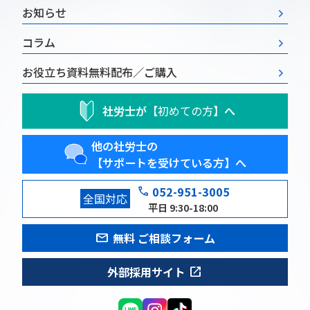
お知らせ
コラム
お役立ち資料
無料配布／ご購入
社労士が
【初めての方】
へ
他の社労士の
【サポートを受けている方】へ
phone
052-951-3005
全国対応
平日 9:30-18:00
mail
無料 ご相談フォーム
open_in_new
外部採用サイト