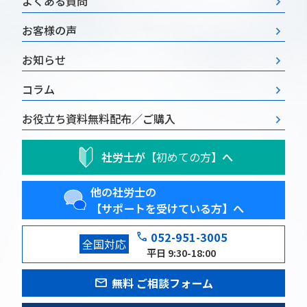
よくある質問
お客様の声
お知らせ
コラム
お役立ち資料
無料配布／ご購入
社労士が
【初めての方】
へ
他の社労士の
【サポートを受けている方】へ
phone
052-951-3005
全国対応
平日 9:30-18:00
mail
無料 ご相談フォーム