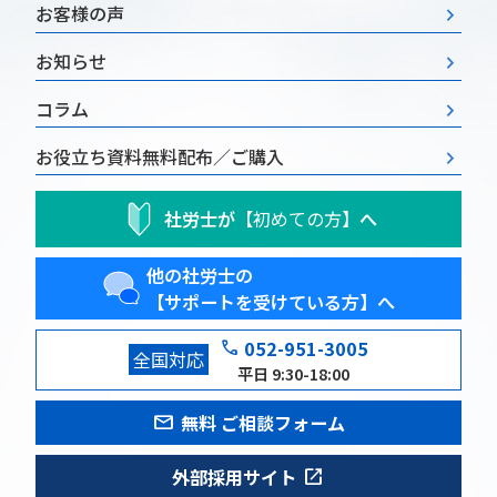
お客様の声
お知らせ
コラム
お役立ち資料
無料配布／ご購入
社労士が
【初めての方】
へ
他の社労士の
【サポートを受けている方】へ
phone
052-951-3005
全国対応
平日 9:30-18:00
mail
無料 ご相談フォーム
open_in_new
外部採用サイト