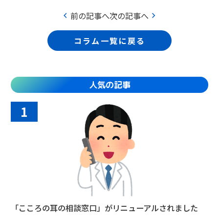
chevron_left
chevron_right
前の記事へ
次の記事へ
コラム一覧に戻る
人気の記事
1
「こころの耳の相談窓口」がリニューアルされました