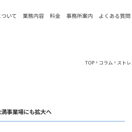
について
業務内容
料金
事務所案内
よくある質問
TOP
コラム
ストレ
chevron_right
chevron_right
未満事業場にも拡大へ