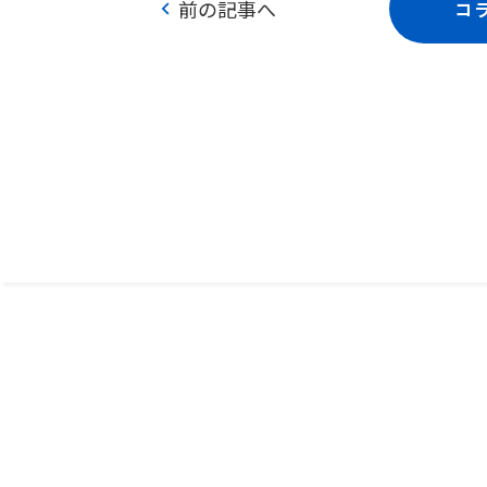
chevron_left
前の記事へ
コ