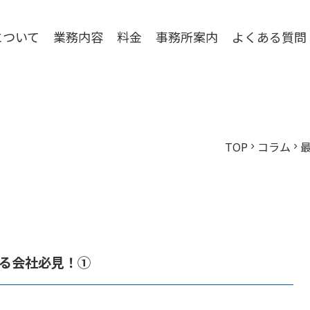
について
業務内容
料金
事務所案内
よくある質問
TOP
コラム
chevron_right
chevron_right
いる会社必見！①