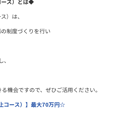
コース）とは◆
ース）は、
場の制度づくりを行い
し、
きる機会ですので、ぜひご活用ください。
止コース）】最大70万円☆