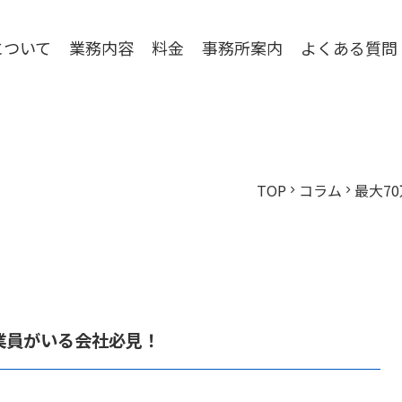
について
業務内容
料金
事務所案内
よくある質問
TOP
コラム
最大7
chevron_right
chevron_right
業員がいる会社必見！