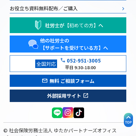
お役立ち資料
無料配布／ご購入
社労士が
【初めての方】
へ
他の社労士の
【サポートを受けている方】へ
phone
052-951-3005
全国対応
平日 9:30-18:00
mail
無料 ご相談フォーム
open_in_new
外部採用サイト
© 社会保険労務士法人 ゆたかパートナーズオフィス