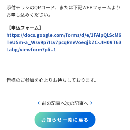
添付チラシのQRコード、または下記WEBフォームより
お申し込みください。
【申込フォーム】
https://docs.google.com/forms/d/e/1FAIpQLScM6
TeU5m-a_Wsv9p7ILv7pcqRneVoeqjkZC-JIH09T63
Labg/viewform?pli=1
皆様のご参加を心よりお待ちしております。
chevron_left
chevron_right
前の記事へ
次の記事へ
お知らせ一覧に戻る