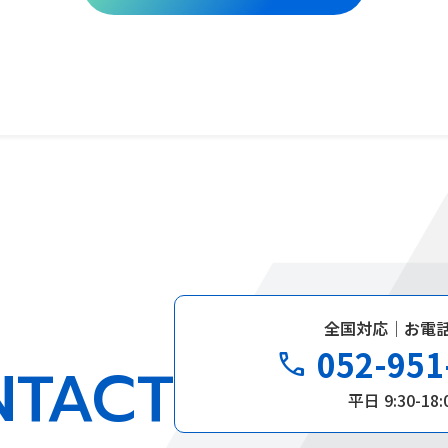
全国対応｜お電
052-951
phone
NTACT
平日 9:30-18: