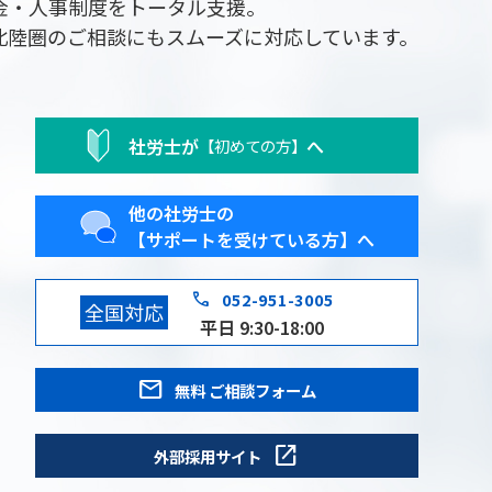
金・人事制度をトータル支援。
北陸圏のご相談にもスムーズに対応しています。
社労士が
へ
【初めての方】
他の社労士の
【サポートを受けている方】へ
phone
052-951-3005
全国対応
平日 9:30-18:00
mail
無料 ご相談フォーム
open_in_new
外部採用サイト