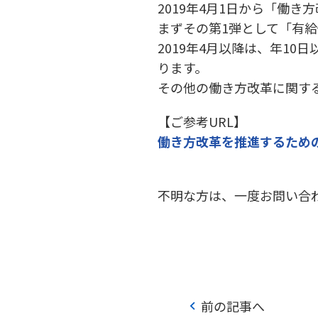
2019年4月1日から「働
まずその第1弾として「有
2019年4月以降は、年1
ります。
その他の働き方改革に関す
【ご参考URL】
働き方改革を推進するため
不明な方は、一度お問い合
chevron_left
前の記事へ