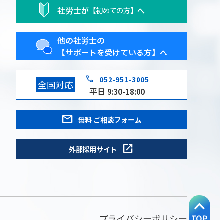
社労士が
へ
【初めての方】
他の社労士の
【サポートを受けている方】へ
phone
052-951-3005
全国対応
平日 9:30-18:00
mail
無料 ご相談フォーム
open_in_new
外部採用サイト
プライバシーポリシー