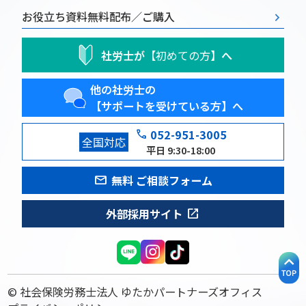
お役立ち資料
無料配布／ご購入
社労士が
【初めての方】
へ
他の社労士の
【サポートを受けている方】へ
phone
052-951-3005
全国対応
平日 9:30-18:00
mail
無料 ご相談フォーム
open_in_new
外部採用サイト
© 社会保険労務士法人 ゆたかパートナーズオフィス