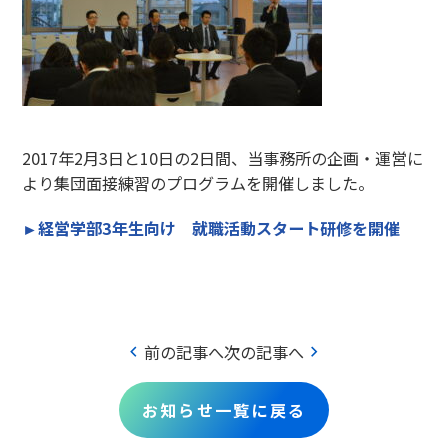
2017年2月3日と10日の2日間、当事務所の企画・運営に
より集団面接練習のプログラムを開催しました。
►経営学部3年生向け 就職活動スタート研修を開催
chevron_left
chevron_right
前の記事へ
次の記事へ
お知らせ一覧に戻る