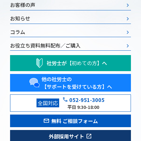
お客様の声
お知らせ
コラム
お役立ち資料
無料配布／ご購入
社労士が
【初めての方】
へ
他の社労士の
【サポートを受けている方】へ
phone
052-951-3005
全国対応
平日 9:30-18:00
mail
無料 ご相談フォーム
open_in_new
外部採用サイト