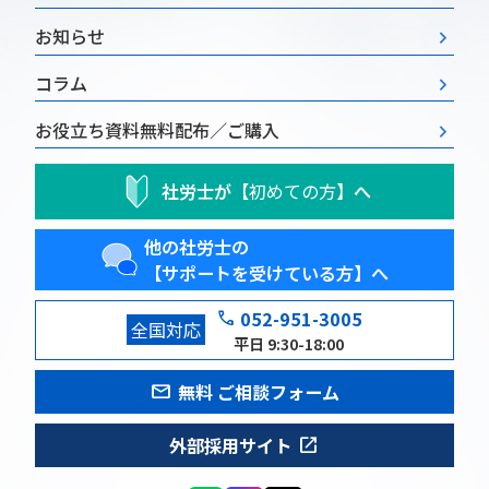
お知らせ
コラム
お役立ち資料
無料配布／ご購入
社労士が
【初めての方】
へ
他の社労士の
【サポートを受けている方】へ
phone
052-951-3005
全国対応
平日 9:30-18:00
mail
無料 ご相談フォーム
open_in_new
外部採用サイト