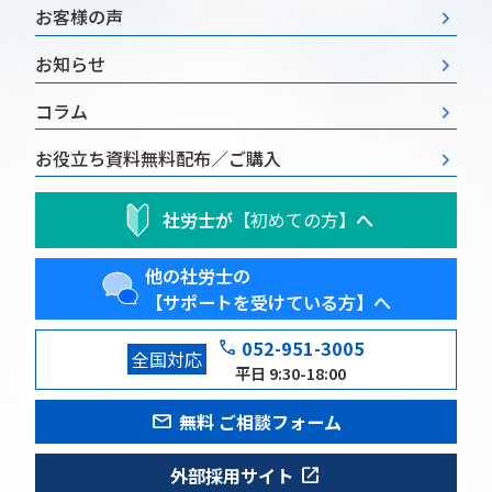
お客様の声
お知らせ
コラム
お役立ち資料
無料配布／ご購入
社労士が
【初めての方】
へ
他の社労士の
【サポートを受けている方】へ
phone
052-951-3005
全国対応
平日 9:30-18:00
mail
無料 ご相談フォーム
open_in_new
外部採用サイト