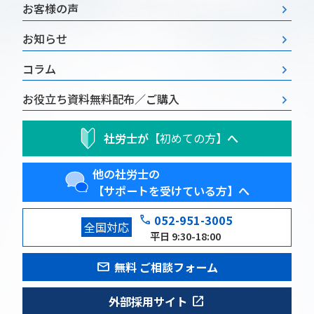
お客様の声
お知らせ
コラム
お役立ち資料
無料配布／ご購入
社労士が
【初めての方】
へ
他の社労士の
【サポートを受けている方】へ
phone
052-951-3005
全国対応
平日 9:30-18:00
mail
無料 ご相談フォーム
open_in_new
外部採用サイト