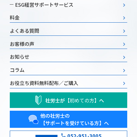
ESG経営
サポートサービス
料金
よくある質問
お客様の声
お知らせ
コラム
お役立ち資料
無料配布／ご購入
社労士が
【初めての方】
へ
他の社労士の
【サポートを受けている方】へ
phone
052-951-3005