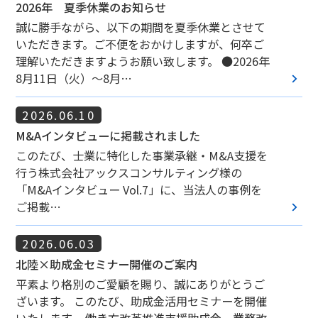
2026年 夏季休業のお知らせ
誠に勝手ながら、以下の期間を夏季休業とさせて
いただきます。ご不便をおかけしますが、何卒ご
理解いただきますようお願い致します。 ●2026年
keyboard_arrow_right
8月11日（火）～8月…
2026.06.10
M&Aインタビューに掲載されました
このたび、士業に特化した事業承継・M&A支援を
行う株式会社アックスコンサルティング様の
「M&Aインタビュー Vol.7」に、当法人の事例を
keyboard_arrow_right
ご掲載…
2026.06.03
北陸×助成金セミナー開催のご案内
平素より格別のご愛顧を賜り、誠にありがとうご
ざいます。 このたび、助成金活用セミナーを開催