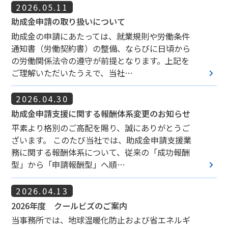
2026.05.11
助成金申請の取り扱いについて
助成金の申請にあたっては、就業規則や労働条件
通知書（労働契約書）の整備、ならびに日頃から
の労働関係法令の遵守が前提となります。上記を
keyboard_arrow_right
ご理解いただいたうえで、当社…
2026.04.30
助成金申請支援に関する報酬体系変更のお知らせ
平素より格別のご高配を賜り、誠にありがとうご
ざいます。 このたび当社では、助成金申請支援業
務に関する報酬体系について、従来の「成功報酬
keyboard_arrow_right
型」から「申請報酬型」へ順…
2026.04.13
2026年度 クールビズのご案内
当事務所では、地球温暖化防止および省エネルギ