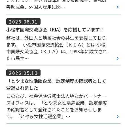
いたします。 働き方改革推進支援助成金、業務改
keyboard_arrow_right
善助成金、外国人雇用に関…
2026.06.01
小松市国際交流協会（KIA）を応援しています！
弊社は、外国人と地域社会の共生を支援しており
ます。 小松市国際交流協会（ＫＩＡ）とは 小松
市国際交流協会（ＫＩＡ）は、1993年に設立され
keyboard_arrow_right
た市民主…
2026.05.13
「とやま女性活躍企業」認定制度の確認者として
登録されました
このたび、社会保険労務士法人ゆたかパートナー
ズオフィスは、 「とやま女性活躍企業」認定制度
の確認者として登録されたことをお知らせしま
keyboard_arrow_right
す。 「とやま女性活躍企業」…