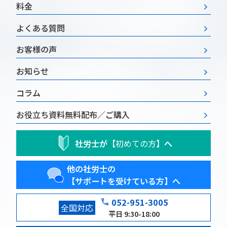
料金
よくある質問
お客様の声
お知らせ
コラム
お役立ち資料
無料配布／ご購入
社労士が
【初めての方】
へ
他の社労士の
【サポートを受けている方】へ
phone
052-951-3005
全国対応
平日 9:30-18:00